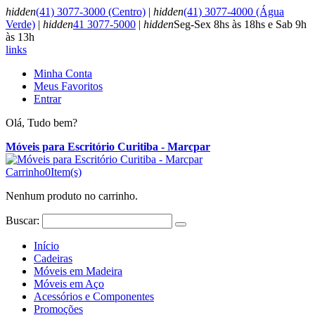
hidden
(41) 3077-3000 (Centro)
|
hidden
(41) 3077-4000 (Água
Verde)
|
hidden
41 3077-5000
|
hidden
Seg-Sex 8hs às 18hs e Sab 9h
às 13h
links
Minha Conta
Meus Favoritos
Entrar
Olá, Tudo bem?
Móveis para Escritório Curitiba - Marcpar
Carrinho
0
Item(s)
Nenhum produto no carrinho.
Buscar:
Início
Cadeiras
Móveis em Madeira
Móveis em Aço
Acessórios e Componentes
Promoções