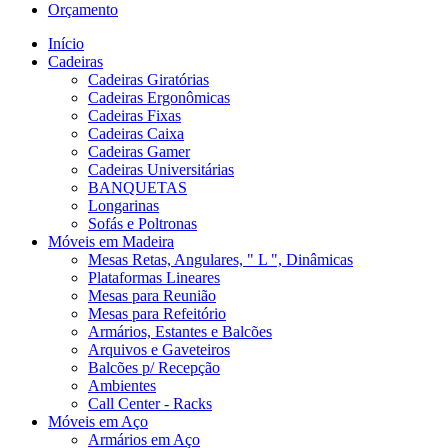
Orçamento
Início
Cadeiras
Cadeiras Giratórias
Cadeiras Ergonômicas
Cadeiras Fixas
Cadeiras Caixa
Cadeiras Gamer
Cadeiras Universitárias
BANQUETAS
Longarinas
Sofás e Poltronas
Móveis em Madeira
Mesas Retas, Angulares, " L ", Dinâmicas
Plataformas Lineares
Mesas para Reunião
Mesas para Refeitório
Armários, Estantes e Balcões
Arquivos e Gaveteiros
Balcões p/ Recepção
Ambientes
Call Center - Racks
Móveis em Aço
Armários em Aço