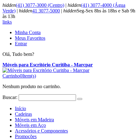
hidden
(41) 3077-3000 (Centro)
|
hidden
(41) 3077-4000 (Água
Verde)
|
hidden
41 3077-5000
|
hidden
Seg-Sex 8hs às 18hs e Sab 9h
às 13h
links
Minha Conta
Meus Favoritos
Entrar
Olá, Tudo bem?
Móveis para Escritório Curitiba - Marcpar
Carrinho
0
Item(s)
Nenhum produto no carrinho.
Buscar:
Início
Cadeiras
Móveis em Madeira
Móveis em Aço
Acessórios e Componentes
Promoções