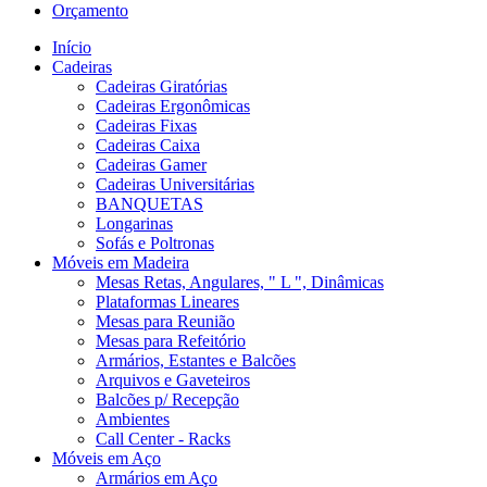
Orçamento
Início
Cadeiras
Cadeiras Giratórias
Cadeiras Ergonômicas
Cadeiras Fixas
Cadeiras Caixa
Cadeiras Gamer
Cadeiras Universitárias
BANQUETAS
Longarinas
Sofás e Poltronas
Móveis em Madeira
Mesas Retas, Angulares, " L ", Dinâmicas
Plataformas Lineares
Mesas para Reunião
Mesas para Refeitório
Armários, Estantes e Balcões
Arquivos e Gaveteiros
Balcões p/ Recepção
Ambientes
Call Center - Racks
Móveis em Aço
Armários em Aço