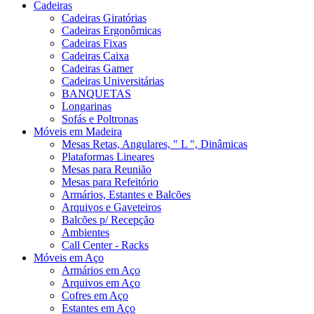
Cadeiras
Cadeiras Giratórias
Cadeiras Ergonômicas
Cadeiras Fixas
Cadeiras Caixa
Cadeiras Gamer
Cadeiras Universitárias
BANQUETAS
Longarinas
Sofás e Poltronas
Móveis em Madeira
Mesas Retas, Angulares, " L ", Dinâmicas
Plataformas Lineares
Mesas para Reunião
Mesas para Refeitório
Armários, Estantes e Balcões
Arquivos e Gaveteiros
Balcões p/ Recepção
Ambientes
Call Center - Racks
Móveis em Aço
Armários em Aço
Arquivos em Aço
Cofres em Aço
Estantes em Aço