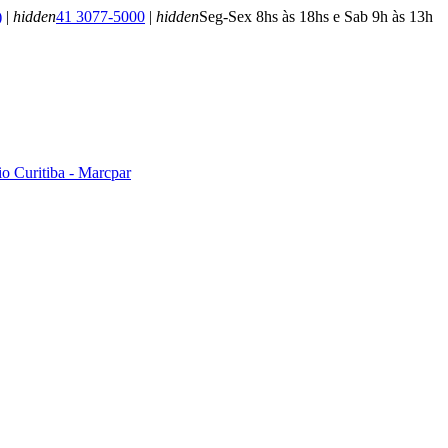
)
|
hidden
41 3077-5000
|
hidden
Seg-Sex 8hs às 18hs e Sab 9h às 13h