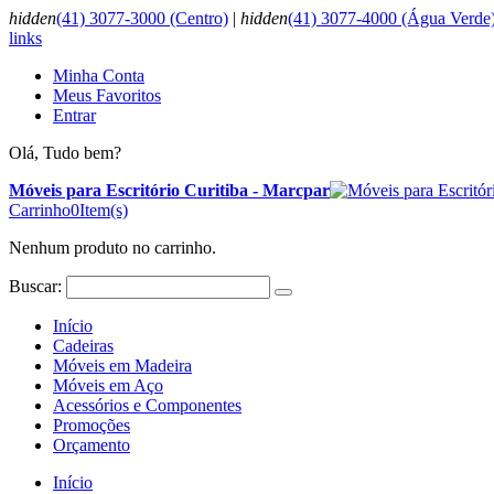
hidden
(41) 3077-3000 (Centro)
|
hidden
(41) 3077-4000 (Água Verde
links
Minha Conta
Meus Favoritos
Entrar
Olá, Tudo bem?
Móveis para Escritório Curitiba - Marcpar
Carrinho
0
Item(s)
Nenhum produto no carrinho.
Buscar:
Início
Cadeiras
Móveis em Madeira
Móveis em Aço
Acessórios e Componentes
Promoções
Orçamento
Início