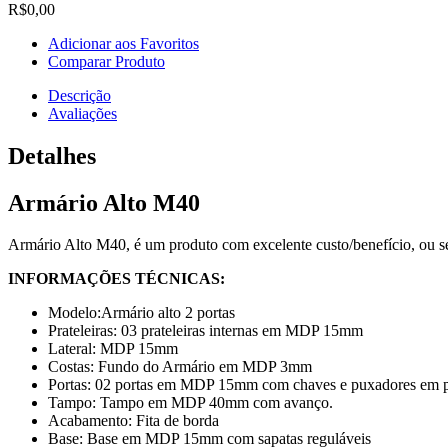
R$0,00
Adicionar aos Favoritos
Comparar Produto
Descrição
Avaliações
Detalhes
Armário Alto M40
Armário Alto M40,
é um produto com excelente custo/benefício, ou se
INFORMAÇÕES TÉCNICAS:
Modelo:
Armário alto 2 portas
Prateleiras:
03 prateleiras internas em MDP 15m
m
Lateral: MDP 15mm
Costas: Fundo do Armário em MDP 3mm
Portas: 02 portas em MDP 15mm com chaves e puxadores em 
Tampo: Tampo em MDP 4
0mm com avanço.
Acabamento: Fita de borda
Base: Base em MDP 15mm com sapatas reguláveis