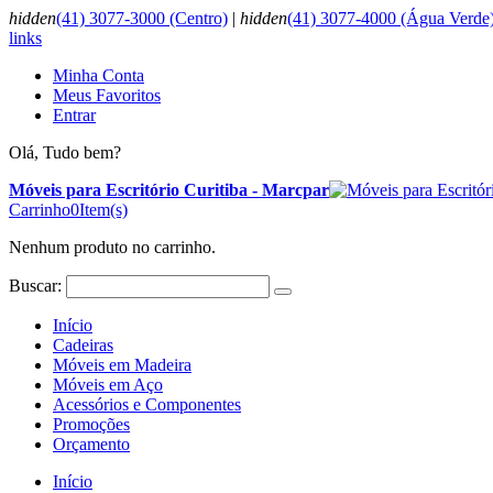
hidden
(41) 3077-3000 (Centro)
|
hidden
(41) 3077-4000 (Água Verde
links
Minha Conta
Meus Favoritos
Entrar
Olá, Tudo bem?
Móveis para Escritório Curitiba - Marcpar
Carrinho
0
Item(s)
Nenhum produto no carrinho.
Buscar:
Início
Cadeiras
Móveis em Madeira
Móveis em Aço
Acessórios e Componentes
Promoções
Orçamento
Início