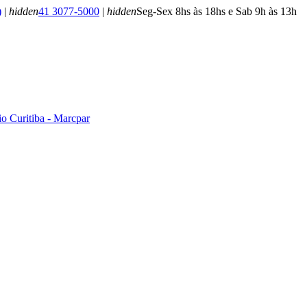
)
|
hidden
41 3077-5000
|
hidden
Seg-Sex 8hs às 18hs e Sab 9h às 13h