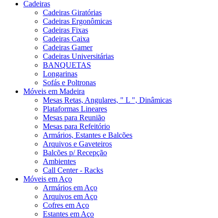
Cadeiras
Cadeiras Giratórias
Cadeiras Ergonômicas
Cadeiras Fixas
Cadeiras Caixa
Cadeiras Gamer
Cadeiras Universitárias
BANQUETAS
Longarinas
Sofás e Poltronas
Móveis em Madeira
Mesas Retas, Angulares, " L ", Dinâmicas
Plataformas Lineares
Mesas para Reunião
Mesas para Refeitório
Armários, Estantes e Balcões
Arquivos e Gaveteiros
Balcões p/ Recepção
Ambientes
Call Center - Racks
Móveis em Aço
Armários em Aço
Arquivos em Aço
Cofres em Aço
Estantes em Aço