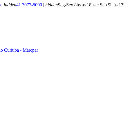
)
|
hidden
41 3077-5000
|
hidden
Seg-Sex 8hs às 18hs e Sab 9h às 13h