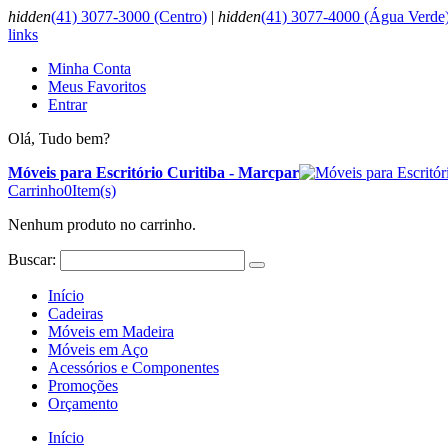
hidden
(41) 3077-3000 (Centro)
|
hidden
(41) 3077-4000 (Água Verde
links
Minha Conta
Meus Favoritos
Entrar
Olá, Tudo bem?
Móveis para Escritório Curitiba - Marcpar
Carrinho
0
Item(s)
Nenhum produto no carrinho.
Buscar:
Início
Cadeiras
Móveis em Madeira
Móveis em Aço
Acessórios e Componentes
Promoções
Orçamento
Início