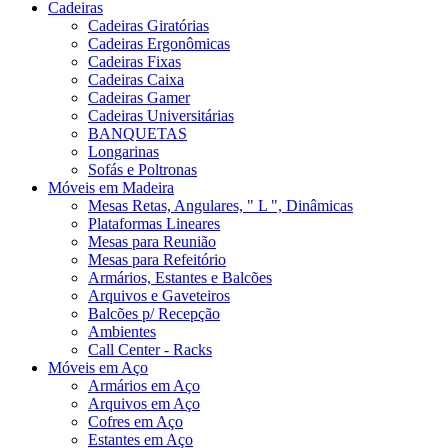
Cadeiras
Cadeiras Giratórias
Cadeiras Ergonômicas
Cadeiras Fixas
Cadeiras Caixa
Cadeiras Gamer
Cadeiras Universitárias
BANQUETAS
Longarinas
Sofás e Poltronas
Móveis em Madeira
Mesas Retas, Angulares, " L ", Dinâmicas
Plataformas Lineares
Mesas para Reunião
Mesas para Refeitório
Armários, Estantes e Balcões
Arquivos e Gaveteiros
Balcões p/ Recepção
Ambientes
Call Center - Racks
Móveis em Aço
Armários em Aço
Arquivos em Aço
Cofres em Aço
Estantes em Aço