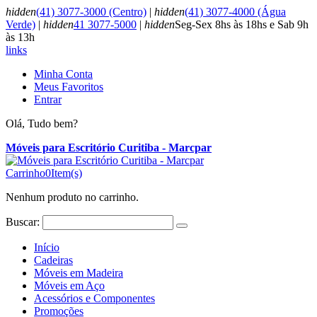
hidden
(41) 3077-3000 (Centro)
|
hidden
(41) 3077-4000 (Água
Verde)
|
hidden
41 3077-5000
|
hidden
Seg-Sex 8hs às 18hs e Sab 9h
às 13h
links
Minha Conta
Meus Favoritos
Entrar
Olá, Tudo bem?
Móveis para Escritório Curitiba - Marcpar
Carrinho
0
Item(s)
Nenhum produto no carrinho.
Buscar:
Início
Cadeiras
Móveis em Madeira
Móveis em Aço
Acessórios e Componentes
Promoções