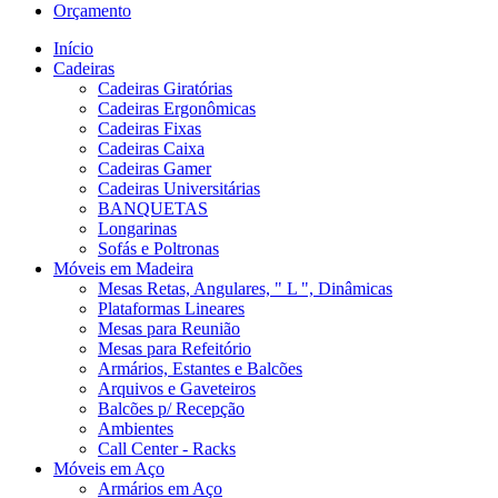
Orçamento
Início
Cadeiras
Cadeiras Giratórias
Cadeiras Ergonômicas
Cadeiras Fixas
Cadeiras Caixa
Cadeiras Gamer
Cadeiras Universitárias
BANQUETAS
Longarinas
Sofás e Poltronas
Móveis em Madeira
Mesas Retas, Angulares, " L ", Dinâmicas
Plataformas Lineares
Mesas para Reunião
Mesas para Refeitório
Armários, Estantes e Balcões
Arquivos e Gaveteiros
Balcões p/ Recepção
Ambientes
Call Center - Racks
Móveis em Aço
Armários em Aço