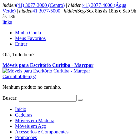
hidden
(41) 3077-3000 (Centro)
|
hidden
(41) 3077-4000 (Água
Verde)
|
hidden
41 3077-5000
|
hidden
Seg-Sex 8hs às 18hs e Sab 9h
às 13h
links
Minha Conta
Meus Favoritos
Entrar
Olá, Tudo bem?
Móveis para Escritório Curitiba - Marcpar
Carrinho
0
Item(s)
Nenhum produto no carrinho.
Buscar:
Início
Cadeiras
Móveis em Madeira
Móveis em Aço
Acessórios e Componentes
Promoções