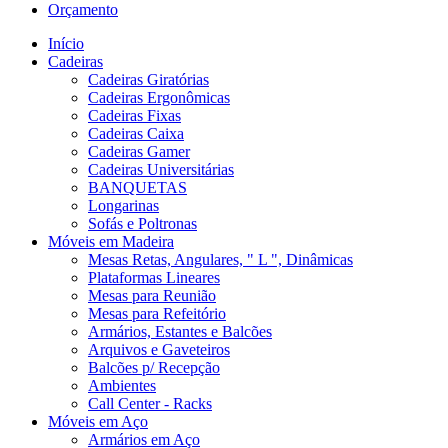
Orçamento
Início
Cadeiras
Cadeiras Giratórias
Cadeiras Ergonômicas
Cadeiras Fixas
Cadeiras Caixa
Cadeiras Gamer
Cadeiras Universitárias
BANQUETAS
Longarinas
Sofás e Poltronas
Móveis em Madeira
Mesas Retas, Angulares, " L ", Dinâmicas
Plataformas Lineares
Mesas para Reunião
Mesas para Refeitório
Armários, Estantes e Balcões
Arquivos e Gaveteiros
Balcões p/ Recepção
Ambientes
Call Center - Racks
Móveis em Aço
Armários em Aço