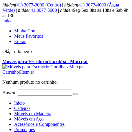
hidden
(41) 3077-3000 (Centro)
|
hidden
(41) 3077-4000 (Água
Verde)
|
hidden
41 3077-5000
|
hidden
Seg-Sex 8hs às 18hs e Sab 9h
às 13h
links
Minha Conta
Meus Favoritos
Entrar
Olá, Tudo bem?
Móveis para Escritório Curitiba - Marcpar
Carrinho
0
Item(s)
Nenhum produto no carrinho.
Buscar:
Início
Cadeiras
Móveis em Madeira
Móveis em Aço
Acessórios e Componentes
Promoções