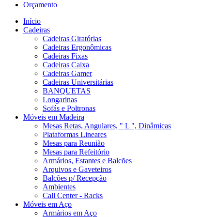
Orçamento
Início
Cadeiras
Cadeiras Giratórias
Cadeiras Ergonômicas
Cadeiras Fixas
Cadeiras Caixa
Cadeiras Gamer
Cadeiras Universitárias
BANQUETAS
Longarinas
Sofás e Poltronas
Móveis em Madeira
Mesas Retas, Angulares, " L ", Dinâmicas
Plataformas Lineares
Mesas para Reunião
Mesas para Refeitório
Armários, Estantes e Balcões
Arquivos e Gaveteiros
Balcões p/ Recepção
Ambientes
Call Center - Racks
Móveis em Aço
Armários em Aço