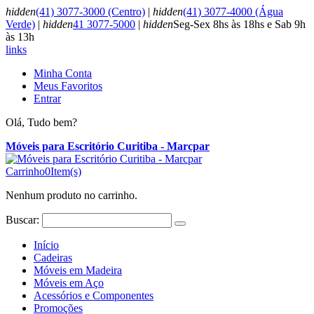
hidden
(41) 3077-3000 (Centro)
|
hidden
(41) 3077-4000 (Água
Verde)
|
hidden
41 3077-5000
|
hidden
Seg-Sex 8hs às 18hs e Sab 9h
às 13h
links
Minha Conta
Meus Favoritos
Entrar
Olá, Tudo bem?
Móveis para Escritório Curitiba - Marcpar
Carrinho
0
Item(s)
Nenhum produto no carrinho.
Buscar:
Início
Cadeiras
Móveis em Madeira
Móveis em Aço
Acessórios e Componentes
Promoções