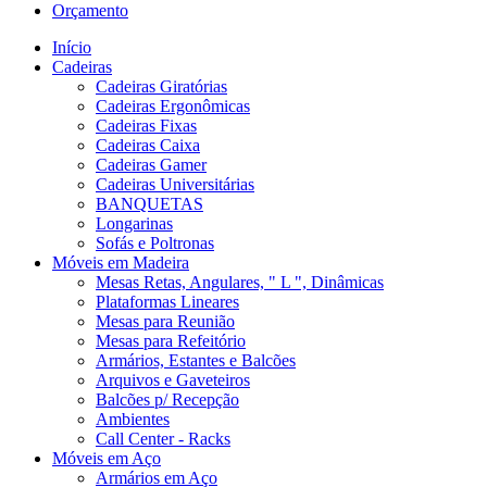
Orçamento
Início
Cadeiras
Cadeiras Giratórias
Cadeiras Ergonômicas
Cadeiras Fixas
Cadeiras Caixa
Cadeiras Gamer
Cadeiras Universitárias
BANQUETAS
Longarinas
Sofás e Poltronas
Móveis em Madeira
Mesas Retas, Angulares, " L ", Dinâmicas
Plataformas Lineares
Mesas para Reunião
Mesas para Refeitório
Armários, Estantes e Balcões
Arquivos e Gaveteiros
Balcões p/ Recepção
Ambientes
Call Center - Racks
Móveis em Aço
Armários em Aço