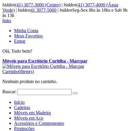
hidden
(41) 3077-3000 (Centro)
|
hidden
(41) 3077-4000 (Água
Verde)
|
hidden
41 3077-5000
|
hidden
Seg-Sex 8hs às 18hs e Sab 9h
às 13h
links
Minha Conta
Meus Favoritos
Entrar
Olá, Tudo bem?
Móveis para Escritório Curitiba - Marcpar
Carrinho
0
Item(s)
Nenhum produto no carrinho.
Buscar:
Início
Cadeiras
Móveis em Madeira
Móveis em Aço
Acessórios e Componentes
Promoções