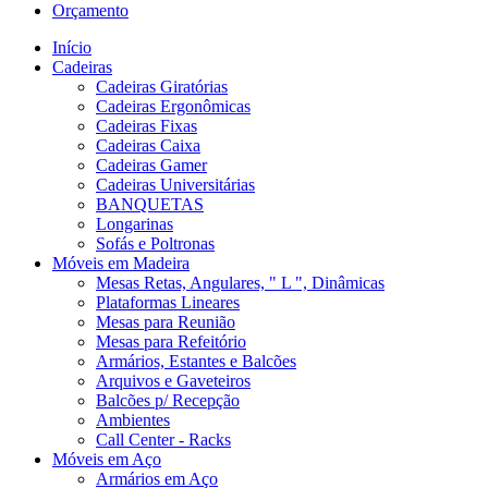
Orçamento
Início
Cadeiras
Cadeiras Giratórias
Cadeiras Ergonômicas
Cadeiras Fixas
Cadeiras Caixa
Cadeiras Gamer
Cadeiras Universitárias
BANQUETAS
Longarinas
Sofás e Poltronas
Móveis em Madeira
Mesas Retas, Angulares, " L ", Dinâmicas
Plataformas Lineares
Mesas para Reunião
Mesas para Refeitório
Armários, Estantes e Balcões
Arquivos e Gaveteiros
Balcões p/ Recepção
Ambientes
Call Center - Racks
Móveis em Aço
Armários em Aço