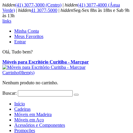
hidden
(41) 3077-3000 (Centro)
|
hidden
(41) 3077-4000 (Água
Verde)
|
hidden
41 3077-5000
|
hidden
Seg-Sex 8hs às 18hs e Sab 9h
às 13h
links
Minha Conta
Meus Favoritos
Entrar
Olá, Tudo bem?
Móveis para Escritório Curitiba - Marcpar
Carrinho
0
Item(s)
Nenhum produto no carrinho.
Buscar:
Início
Cadeiras
Móveis em Madeira
Móveis em Aço
Acessórios e Componentes
Promoções