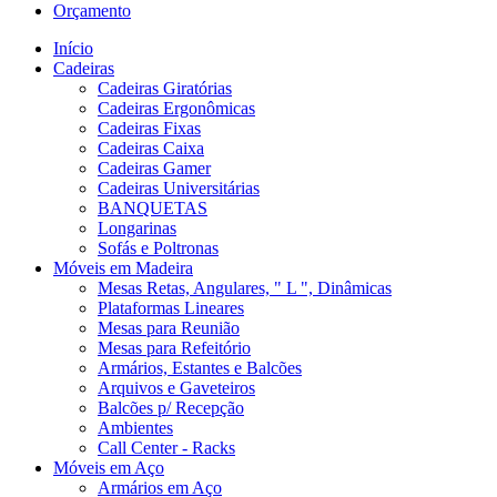
Orçamento
Início
Cadeiras
Cadeiras Giratórias
Cadeiras Ergonômicas
Cadeiras Fixas
Cadeiras Caixa
Cadeiras Gamer
Cadeiras Universitárias
BANQUETAS
Longarinas
Sofás e Poltronas
Móveis em Madeira
Mesas Retas, Angulares, " L ", Dinâmicas
Plataformas Lineares
Mesas para Reunião
Mesas para Refeitório
Armários, Estantes e Balcões
Arquivos e Gaveteiros
Balcões p/ Recepção
Ambientes
Call Center - Racks
Móveis em Aço
Armários em Aço