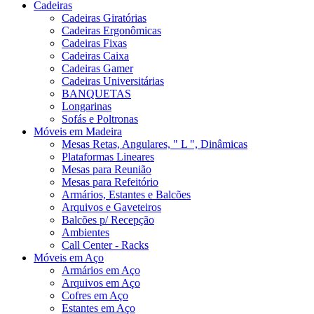
Cadeiras
Cadeiras Giratórias
Cadeiras Ergonômicas
Cadeiras Fixas
Cadeiras Caixa
Cadeiras Gamer
Cadeiras Universitárias
BANQUETAS
Longarinas
Sofás e Poltronas
Móveis em Madeira
Mesas Retas, Angulares, " L ", Dinâmicas
Plataformas Lineares
Mesas para Reunião
Mesas para Refeitório
Armários, Estantes e Balcões
Arquivos e Gaveteiros
Balcões p/ Recepção
Ambientes
Call Center - Racks
Móveis em Aço
Armários em Aço
Arquivos em Aço
Cofres em Aço
Estantes em Aço