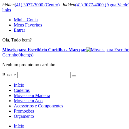
hidden
(41) 3077-3000 (Centro)
|
hidden
(41) 3077-4000 (Água Verde
links
Minha Conta
Meus Favoritos
Entrar
Olá, Tudo bem?
Móveis para Escritório Curitiba - Marcpar
Carrinho
0
Item(s)
Nenhum produto no carrinho.
Buscar:
Início
Cadeiras
Móveis em Madeira
Móveis em Aço
Acessórios e Componentes
Promoções
Orçamento
Início