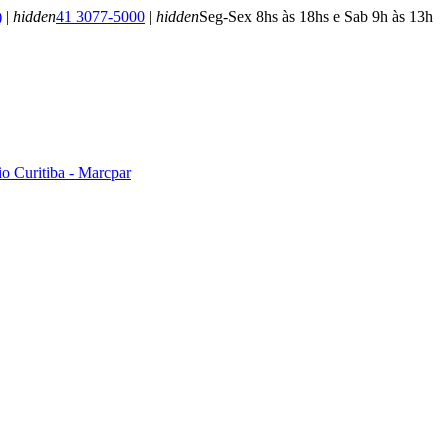
)
|
hidden
41 3077-5000
|
hidden
Seg-Sex 8hs às 18hs e Sab 9h às 13h